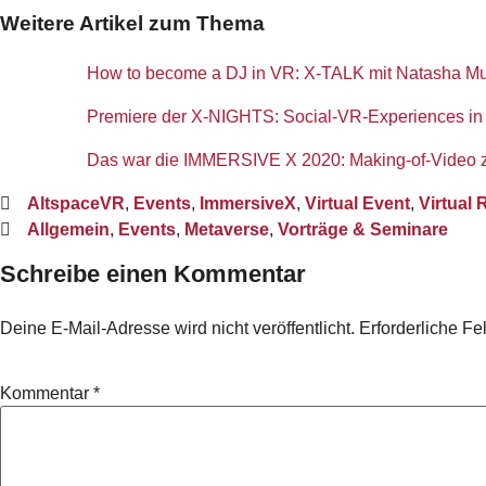
Weitere Artikel zum Thema
How to become a DJ in VR: X-TALK mit Natasha Mur
Premiere der X-NIGHTS: Social-VR-Experiences in d
Das war die IMMERSIVE X 2020: Making-of-Video z
AltspaceVR
,
Events
,
ImmersiveX
,
Virtual Event
,
Virtual 
Allgemein
,
Events
,
Metaverse
,
Vorträge & Seminare
Schreibe einen Kommentar
Deine E-Mail-Adresse wird nicht veröffentlicht.
Erforderliche Fe
Kommentar
*