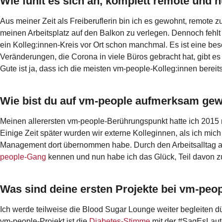
Wie fühlt es sich an, komplett remote und 
Aus meiner Zeit als Freiberuflerin bin ich es gewohnt, remote z
meinen Arbeitsplatz auf den Balkon zu verlegen. Dennoch fehl
ein Kolleg:innen-Kreis vor Ort schon manchmal. Es ist eine bes
Veränderungen, die Corona in viele Büros gebracht hat, gibt 
Gute ist ja, dass ich die meisten vm-people-Kolleg:innen berei
Wie bist du auf vm-people aufmerksam ge
Meinen allerersten vm-people-Berührungspunkt hatte ich 2015 m
Einige Zeit später wurden wir externe Kolleginnen, als ich mi
Management dort übernommen habe. Durch den Arbeitsalltag a
people-Gang
kennen und nun habe ich das Glück, Teil davon zu
Was sind deine ersten Projekte bei vm-peo
Ich werde teilweise die Blood Sugar Lounge weiter begleiten dür
vm-people-Projekt ist die
Diabetes-Stimme
mit der #SagEsLaut-