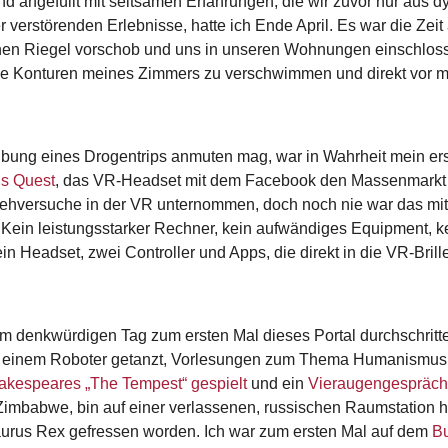
nd angefüllt mit seltsamen Erfahrungen, die wir zuvor nur aus 
r verstörenden Erlebnisse, hatte ich Ende April. Es war die Ze
en Riegel vorschob und uns in unseren Wohnungen einschloss
ie Konturen meines Zimmers zu verschwimmen und direkt vor mir
bung eines Drogentrips anmuten mag, war in Wahrheit mein erste
s Quest
, das VR-Headset mit dem Facebook den Massenmarkt a
Gehversuche in der VR unternommen, doch noch nie war das mi
ein leistungsstarker Rechner, kein aufwändiges Equipment, k
ein Headset, zwei Controller und Apps, die direkt in die VR-Bri
 denkwürdigen Tag zum ersten Mal dieses Portal durchschritte
it einem Roboter getanzt, Vorlesungen zum Thema Humanismus i
hakespeares „The Tempest“ gespielt
und ein
Vieraugengespräch
 Zimbabwe, bin auf einer verlassenen, russischen Raumstation h
urus Rex gefressen worden. Ich war zum ersten Mal auf dem
Bu