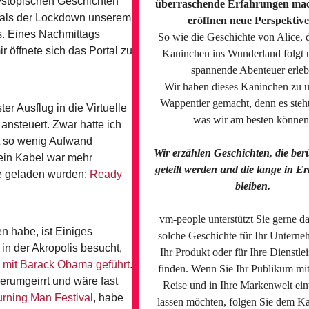
dystopischen Geschichten
überraschende Erfahrungen ma
it als der Lockdown unserem
eröffnen neue Perspektive
. Eines Nachmittags
So wie die Geschichte von Alice, 
 öffnete sich das Portal zu
Kaninchen ins Wunderland folgt 
spannende Abenteuer erleb
Wir haben dieses Kaninchen zu 
Wappentier gemacht, denn es steht
r Ausflug in die Virtuelle
was wir am besten können
nsteuert. Zwar hatte ich
t so wenig Aufwand
Wir erzählen Geschichten, die beru
ein Kabel war mehr
geteilt werden und die lange in E
lle geladen wurden:
Ready
bleiben.
vm-people unterstützt Sie gerne da
n habe, ist Einiges
solche Geschichte für Ihr Unterne
n der Akropolis besucht,
Ihr Produkt oder für Ihre Dienstle
 mit Barack Obama geführt
.
finden. Wenn Sie Ihr Publikum mit
erumgeirrt und wäre fast
Reise und in Ihre Markenwelt ei
rning Man Festival
, habe
lassen möchten, folgen Sie dem K