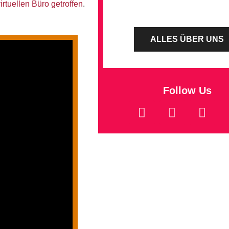
rtuellen Büro getroffen
.
ALLES ÜBER UNS
Follow Us