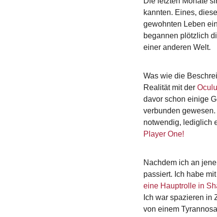
Die letzten Monate si
kannten. Eines, diese
gewohnten Leben ein
begannen plötzlich d
einer anderen Welt.
Was wie die Beschrei
Realität mit der
Oculu
davor schon einige 
verbunden gewesen. K
notwendig, lediglich 
Player One!
Nachdem ich an jenem
passiert. Ich habe m
eine Hauptrolle in S
Ich war spazieren in
von einem Tyrannosa