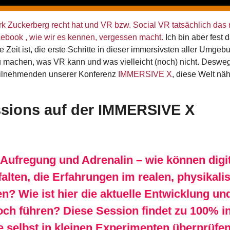
ark Zuckerberg recht hat und VR bzw. Social VR tatsächlich das
book , wie wir es kennen, vergessen macht.
Ich bin aber fest 
ige Zeit ist, die erste Schritte in dieser immersivsten aller Um
 zu machen, was VR kann und was vielleicht (noch) nicht. Desw
eilnehmenden unserer Konferenz
IMMERSIVE X
, diese Welt näh
sions auf der IMMERSIVE X
 Aufregung und Adrenalin – wie können digi
falten, die Erfahrungen im realen, physika
? Wie ist hier die aktuelle Entwicklung un
ch führen? Diese Session findet zu 100% in
e selbst in kleinen Experimenten überprüfe