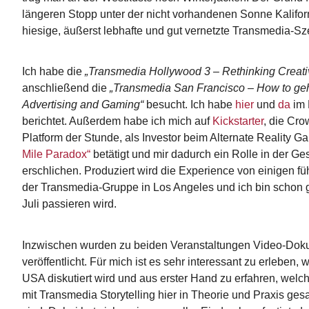
längeren Stopp unter der nicht vorhandenen Sonne Kalifor
hiesige, äußerst lebhafte und gut vernetzte Transmedia-Sz
Ich habe die
„Transmedia Hollywood 3 – Rethinking Creati
anschließend die
„Transmedia San Francisco – How to geh
Advertising and Gaming“
besucht. Ich habe
hier
und
da
im 
berichtet. Außerdem habe ich mich auf
Kickstarter
, die Cro
Platform der Stunde, als Investor beim Alternate Reality 
Mile Paradox“
betätigt und mir dadurch ein Rolle in der Ge
erschlichen. Produziert wird die Experience von einigen f
der Transmedia-Gruppe in Los Angeles und ich bin schon 
Juli passieren wird.
Inzwischen wurden zu beiden Veranstaltungen Video-Dok
veröffentlicht. Für mich ist es sehr interessant zu erleben, 
USA diskutiert wird und aus erster Hand zu erfahren, welc
mit Transmedia Storytelling hier in Theorie und Praxis g