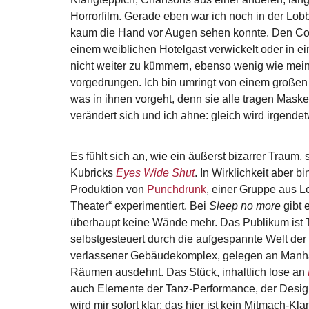
Horrorfilm. Gerade eben war ich noch in der Lobby
kaum die Hand vor Augen sehen konnte. Den Conc
einem weiblichen Hotelgast verwickelt oder in ei
nicht weiter zu kümmern, ebenso wenig wie meine
vorgedrungen. Ich bin umringt von einem großen 
was in ihnen vorgeht, denn sie alle tragen Mask
verändert sich und ich ahne: gleich wird irgende
Es fühlt sich an, wie ein äußerst bizarrer Traum, 
Kubricks
Eyes Wide Shut
. In Wirklichkeit aber b
Produktion von
Punchdrunk
, einer Gruppe aus 
Theater“ experimentiert. Bei
Sleep no more
gibt 
überhaupt keine Wände mehr. Das Publikum ist Te
selbstgesteuert durch die aufgespannte Welt der E
verlassener Gebäudekomplex, gelegen an Manhat
Räumen ausdehnt. Das Stück, inhaltlich lose an
auch Elemente der Tanz-Performance, der Design-
wird mir sofort klar: das hier ist kein Mitmach-Kl