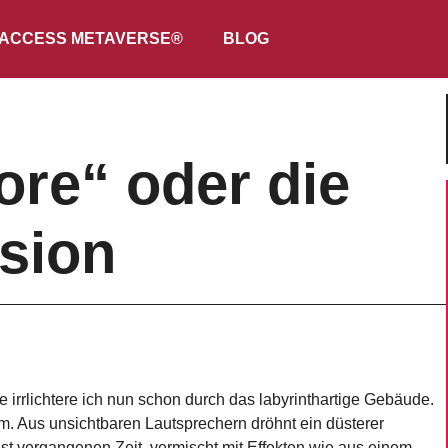
ACCESS METAVERSE®
BLOG
ore“ oder die
rsion
e irrlichtere ich nun schon durch das labyrinthartige Gebäude.
m. Aus unsichtbaren Lautsprechern dröhnt ein düsterer
t vergangenen Zeit, vermischt mit Effekten wie aus einem