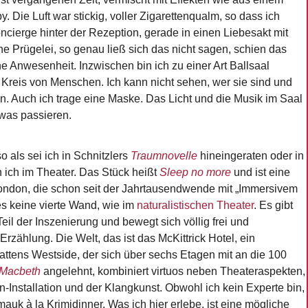
. Die Luft war stickig, voller Zigarettenqualm, so dass ich
ierge hinter der Rezeption, gerade in einen Liebesakt mit
ne Prügelei, so genau ließ sich das nicht sagen, schien das
 Anwesenheit. Inzwischen bin ich zu einer Art Ballsaal
Kreis von Menschen. Ich kann nicht sehen, wer sie sind und
en. Auch ich trage eine Maske. Das Licht und die Musik im Saal
twas passieren.
so als sei ich in Schnitzlers
Traumnovelle
hineingeraten oder in
in ich im Theater. Das Stück heißt
Sleep no more
und ist eine
London, die schon seit der Jahrtausendwende mit „Immersivem
es keine vierte Wand, wie im
naturalistischen Theater
. Es gibt
il der Inszenierung und bewegt sich völlig frei und
rzählung. Die Welt, das ist das McKittrick Hotel, ein
tens Westside, der sich über sechs Etagen mit an die 100
Macbeth
angelehnt, kombiniert virtuos neben Theateraspekten,
Installation und der Klangkunst. Obwohl ich kein Experte bin,
amauk à la Krimidinner. Was ich hier erlebe, ist eine mögliche