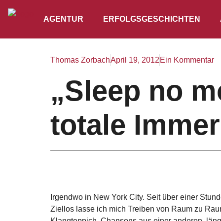
AGENTUR
ERFOLGSGESCHICHTEN
Thomas Zorbach
April 19, 2012
Ein Kommentar
„Sleep no m
totale Imme
Irgendwo in New York City. Seit über einer Stund
Ziellos lasse ich mich Treiben von Raum zu Rau
Klangteppich, Chansons aus einer anderen, längs