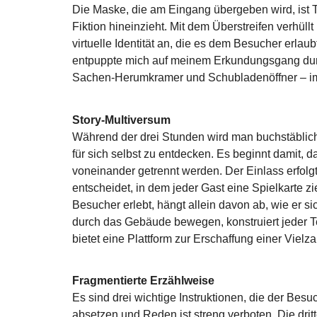
Die Maske, die am Eingang übergeben wird, ist T
Fiktion hineinzieht. Mit dem Überstreifen verhül
virtuelle Identität an, die es dem Besucher erlau
entpuppte mich auf meinem Erkundungsgang durc
Sachen-Herumkramer und Schubladenöffner – im
Story-Multiversum
Während der drei Stunden wird man buchstäblich
für sich selbst zu entdecken. Es beginnt damit, 
voneinander getrennt werden. Der Einlass erfolgt
entscheidet, in dem jeder Gast eine Spielkarte z
Besucher erlebt, hängt allein davon ab, wie er si
durch das Gebäude bewegen, konstruiert jeder T
bietet eine Plattform zur Erschaffung einer Vielz
Fragmentierte Erzählweise
Es sind drei wichtige Instruktionen, die der Bes
absetzen und Reden ist streng verboten. Die dri