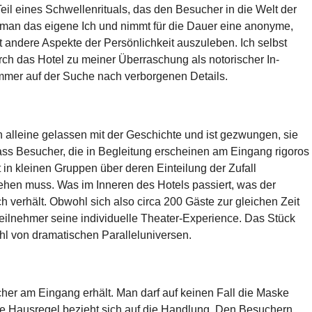
eil eines Schwellenrituals, das den Besucher in die Welt der
lt man das eigene Ich und nimmt für die Dauer eine anonyme,
bt andere Aspekte der Persönlichkeit auszuleben. Ich selbst
h das Hotel zu meiner Überraschung als notorischer In-
mer auf der Suche nach verborgenen Details.
 alleine gelassen mit der Geschichte und ist gezwungen, sie
dass Besucher, die in Begleitung erscheinen am Eingang rigoros
 in kleinen Gruppen über deren Einteilung der Zufall
iehen muss. Was im Inneren des Hotels passiert, was der
ch verhält. Obwohl sich also circa 200 Gäste zur gleichen Zeit
eilnehmer seine individuelle Theater-Experience. Das Stück
ahl von dramatischen Paralleluniversen.
ucher am Eingang erhält. Man darf auf keinen Fall die Maske
tte Hausregel bezieht sich auf die Handlung. Den Besuchern