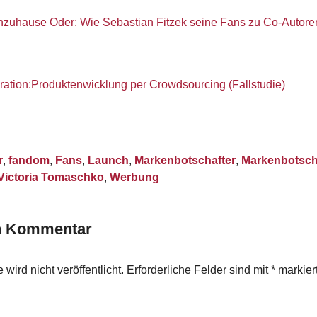
nzuhause Oder: Wie Sebastian Fitzek seine Fans zu Co-Autor
ation:Produktenwicklung per Crowdsourcing (Fallstudie)
r
,
fandom
,
Fans
,
Launch
,
Markenbotschafter
,
Markenbotsch
Victoria Tomaschko
,
Werbung
en Kommentar
wird nicht veröffentlicht.
Erforderliche Felder sind mit
*
markier