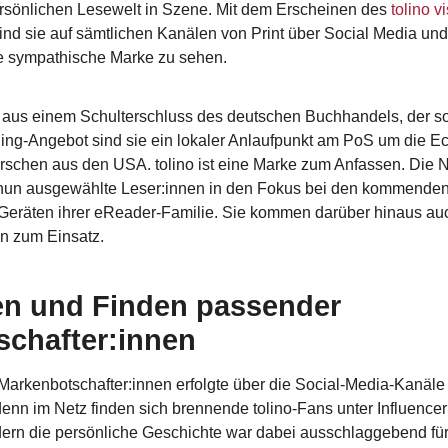
 persönlichen Lesewelt in Szene. Mit dem Erscheinen des
tolino v
sind sie auf sämtlichen Kanälen von Print über Social Media un
e sympathische Marke zu sehen.
 aus einem Schulterschluss des deutschen Buchhandels, der s
-Angebot sind sie ein lokaler Anlaufpunkt am PoS um die Eck
rschen aus den USA. tolino ist eine Marke zum Anfassen. Die 
t nun ausgewählte Leser:innen in den Fokus bei den kommende
Geräten ihrer eReader-Familie. Sie kommen darüber hinaus au
 zum Einsatz.
n und Finden passender
chafter:innen
arkenbotschafter:innen erfolgte über die Social-Media-Kanäle 
denn im Netz finden sich brennende tolino-Fans unter Influence
ern die persönliche Geschichte war dabei ausschlaggebend fü