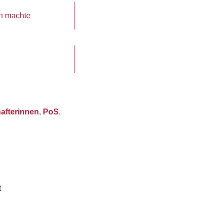
en machte
afterinnen
,
PoS
,
t