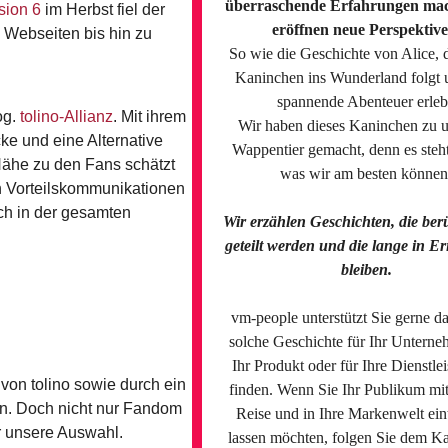
überraschende Erfahrungen ma
ision 6
im Herbst fiel der
eröffnen neue Perspektive
d Webseiten bis hin zu
So wie die Geschichte von Alice, 
Kaninchen ins Wunderland folgt 
spannende Abenteuer erleb
og.
tolino-Allianz
. Mit ihrem
Wir haben dieses Kaninchen zu 
e und eine Alternative
Wappentier gemacht, denn es steht
Nähe zu den Fans schätzt
was wir am besten können
n Vorteilskommunikationen
ch in der gesamten
Wir erzählen Geschichten, die beru
geteilt werden und die lange in E
bleiben.
vm-people unterstützt Sie gerne da
solche Geschichte für Ihr Unterne
Ihr Produkt oder für Ihre Dienstle
von tolino sowie durch ein
finden. Wenn Sie Ihr Publikum mit
rn. Doch nicht nur Fandom
Reise und in Ihre Markenwelt ei
r unsere Auswahl.
lassen möchten, folgen Sie dem K