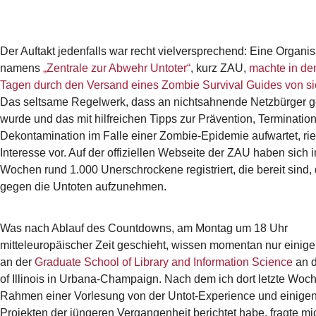
Der Auftakt jedenfalls war recht vielversprechend: Eine Organis
namens
„Zentrale zur Abwehr Untoter“
, kurz ZAU,
machte
in
de
Tagen
durch den Versand eines Zombie Survival Guides von si
Das seltsame Regelwerk, dass an nichtsahnende Netzbürger 
wurde und das mit hilfreichen Tipps zur Prävention, Terminatio
Dekontamination im Falle einer Zombie-Epidemie aufwartet, rie
Interesse vor. Auf der offiziellen Webseite der ZAU haben sich i
Wochen rund 1.000 Unerschrockene registriert, die bereit sind
gegen die Untoten aufzunehmen.
Was nach Ablauf des Countdowns, am Montag um 18 Uhr
mitteleuropäischer Zeit geschieht, wissen momentan nur einig
an der
Graduate School of Library and Information Science
an d
of Illinois in Urbana-Champaign. Nach dem ich dort letzte Woc
Rahmen einer Vorlesung von der Untot-Experience und einige
Projekten der jüngeren Vergangenheit berichtet habe, fragte mi