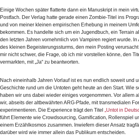
Einige Wochen später flatterte dann ein Manuskript in mein virt
Postfach. Der Verlag hatte gerade einen Zombie-Titel ins Prog
und von meiner kleinen empirischen Erhebung in meinem Umf
bekommen. Es handelte sich um ein Jugendbuch, ein Terrain al
den letzten Jahren vornehmlich von Vampiren regiert wurde. In
des kleinen Begeisterungssturms, den mein Posting verursacht h
mir nicht schwer, die Frage, ob ich mir vorstellen könne, den Tite
vermarkten, mit „Ja“ zu beantworten.
Nach eineinhalb Jahren Vorlauf ist es nun endlich soweit und 
Geschichte rund um die Untoten geht heute an den Start. Wie s
haben wir uns dabei wieder einiges vorgenommen. Vor allem a
wir, abseits der altbewährten ARG-Pfade, mit transmedialen F
experimentieren. Die Experience trägt den Titel
„Untot in Deuts
führt Elemente wie Crowdsourcing, Gamification, Rollenspiel un
einem Erzählkosmos zusammen. Inwiefern dieser Ansatz tragfäh
darüber wird wie immer allein das Publikum entscheiden.