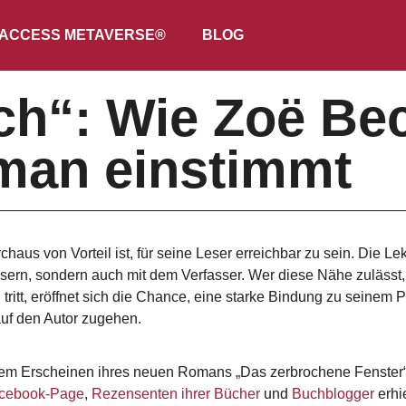
ACCESS METAVERSE®
BLOG
h“: Wie Zoë Bec
man einstimmt
aus von Vorteil ist, für seine Leser erreichbar zu sein. Die Le
ern, sondern auch mit dem Verfasser. Wer diese Nähe zulässt, w
 tritt, eröffnet sich die Chance, eine starke Bindung zu seine
 auf den Autor zugehen.
em Erscheinen ihres neuen Romans „Das zerbrochene Fenster“ i
cebook-Page
,
Rezensenten ihrer Bücher
und
Buchblogger
erhi