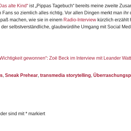
Das alte Kind“
ist „Pippas Tagebuch“ bereits meine zweite Zusa
ns so ziemlich alles richtig. Vor allen Dingen merkt man ihr de
paß machen, wie sie in einem
Radio-Interview
kürzlich erzählt
und der selbstverständliche, glaubwürdihe Umgang mit Social M
ichtigkeit gewonnen“: Zoë Beck im Interview mit Leander Watt
s
,
Sneak Prehear
,
transmedia storytelling
,
Überraschungsp
lder sind mit
*
markiert