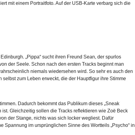
rt mit einem Portraitfoto. Auf der USB-Karte verbarg sich die
dinburgh. „Pippa“ sucht ihren Freund Sean, der spurlos
g von der Seele. Schon nach den ersten Tracks beginnt man
n wahrscheinlich niemals wiedersehen wird. So sehr es auch den
n selbst zum Leben erweckt, die der Hauptfigur ihre Stimme
zustimmen. Dadurch bekommt das Publikum dieses „Sneak
ist. Gleichzeitig sollen die Tracks reflektieren wie Zoë Beck
von der Stange, nichts was sich locker wegliest. Dafür
che Spannung im ursprünglichen Sinne des Wortteils „Psycho“ in