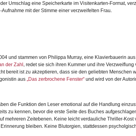
der Umschlag eine Speicherkarte im Visitenkarten-Format, verzie
e-Aufnahme mit der Stimme einer verzweifelten Frau.
4 und stammen von Philippa Murray, eine Klavierbauerin aus E
an der Zahl
, redet sie sich ihren Kummer und ihre Verzweiflun
icht bereit ist zu akzeptieren, dass sie den geliebten Mensche
agonistin aus
„Das zerbrochene Fenster“
und wird von der Autori
haben die Funktion den Leser emotional auf die Handlung ein
eits zu kennen, bevor die erste Seite des Buches aufgeschlagen 
uf mehreren Zeitebenen. Keine leicht verdauliche Thriller-Kost 
n Erinnerung bleiben. Keine Blutorgien, stattdessen psycholgis