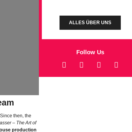
ALLES ÜBER UNS
Follow Us
ream
Since then, the
sser – The Art of
-house production