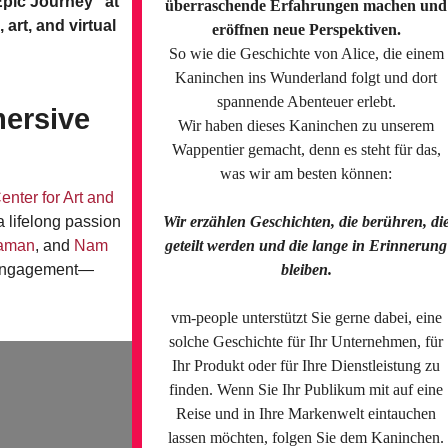
Epic Journey” at
überraschende Erfahrungen machen und
art, and virtual
eröffnen neue Perspektiven.
So wie die Geschichte von Alice, die einem
Kaninchen ins Wunderland folgt und dort
spannende Abenteuer erlebt.
mersive
Wir haben dieses Kaninchen zu unserem
Wappentier gemacht, denn es steht für das,
was wir am besten können:
enter for Art and
a lifelong passion
Wir erzählen Geschichten, die berühren, di
eaman
, and
Nam
geteilt werden und die lange in Erinnerung
e engagement—
bleiben.
vm-people unterstützt Sie gerne dabei, eine
solche Geschichte für Ihr Unternehmen, für
Ihr Produkt oder für Ihre Dienstleistung zu
finden. Wenn Sie Ihr Publikum mit auf eine
Reise und in Ihre Markenwelt eintauchen
lassen möchten, folgen Sie dem Kaninchen.