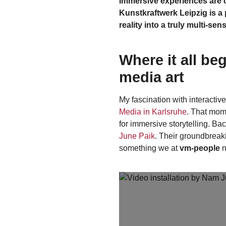
Immersive experiences are c
Kunstkraftwerk Leipzig is a 
reality into a truly multi-se
Where it all b
media art
My fascination with interactive
Media in Karlsruhe
. That mo
for immersive storytelling. Bac
June Paik
. Their groundbreak
something we at
vm-people
n