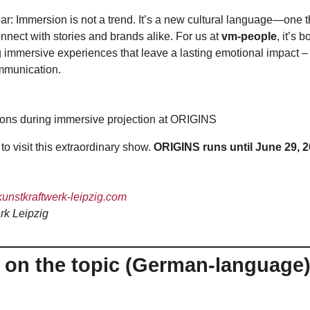
r: Immersion is not a trend. It’s a new cultural language—one th
nect with stories and brands alike. For us at
vm-people
, it’s 
g immersive experiences that leave a lasting emotional impact – 
ommunication.
 to visit this extraordinary show.
ORIGINS runs until June 29, 
kunstkraftwerk-leipzig.com
rk Leipzig
s on the topic (German-language