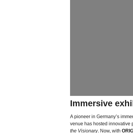
Immersive exhi
A pioneer in Germany’s imme
venue has hosted innovative p
the Visionary
. Now, with
ORIG