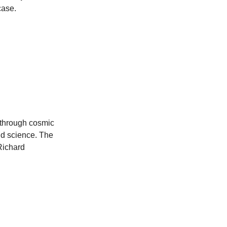
case.
rs through cosmic
and science. The
Richard