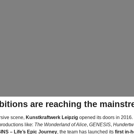
bitions are reaching the mainst
rsive scene,
Kunstkraftwerk Leipzig
opened its doors in 2016. 
roductions like:
The Wonderland of Alice
,
GENESIS
,
Hundertwa
INS – Life’s Epic Journey
, the team has launched its
first in