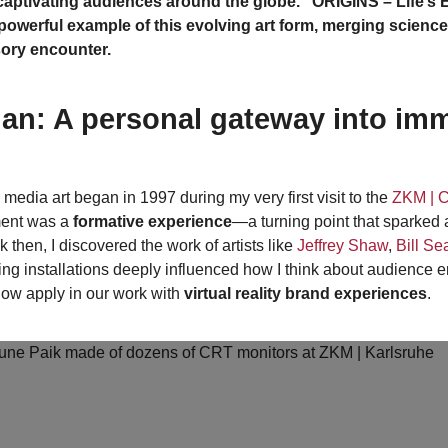
aptivating audiences around the globe. “ORIGINS – Life’s 
powerful example of this evolving art form, merging science, 
nsory encounter.
egan: A personal gateway into im
 media art began in 1997 during my very first visit to the
ZKM | C
ment was a
formative experience
—a turning point that sparked 
k then, I discovered the work of artists like
Jeffrey Shaw
,
Bill S
ing installations deeply influenced how I think about audienc
ow apply in our work with
virtual reality brand experiences
.