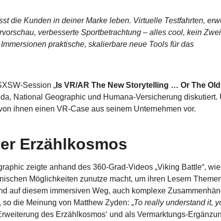
st die Kunden in deiner Marke leben. Virtuelle Testfahrten, erwe
orschau, verbesserte Sportbetrachtung – alles cool, kein Zweif
 Immersionen praktische, skalierbare neue Tools für das
 SXSW-Session „
Is VR/AR The New Storytelling … Or The Ol
nda, National Geographic und Humana-Versicherung diskutiert. 
r von ihnen einen VR-Case aus seinem Unternehmen vor.
rter Erzählkosmos
aphic zeigte anhand des 360-Grad-Videos „Viking Battle“, wie
nischen Möglichkeiten zunutze macht, um ihren Lesern Theme
und auf diesem immersiven Weg, auch komplexe Zusammenhän
n, so die Meinung von Matthew Zyden: „
To really understand it, y
ne Erweiterung des Erzählkosmos‘ und als Vermarktungs-Ergänz