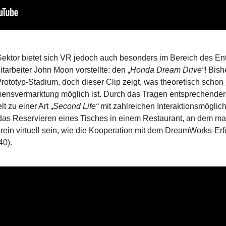
ktor bietet sich VR jedoch auch besonders im Bereich des Ent
arbeiter John Moon vorstellte: den „
Honda Dream Drive“
! Bish
ototyp-Stadium, doch dieser Clip zeigt, was theoretisch schon je
ensvermarktung möglich ist. Durch das Tragen entsprechende
 zu einer Art „
Second Life“
mit zahlreichen Interaktionsmöglic
 das Reservieren eines Tisches in einem Restaurant, an dem m
 rein virtuell sein, wie die Kooperation mit dem DreamWorks-Erf
40).