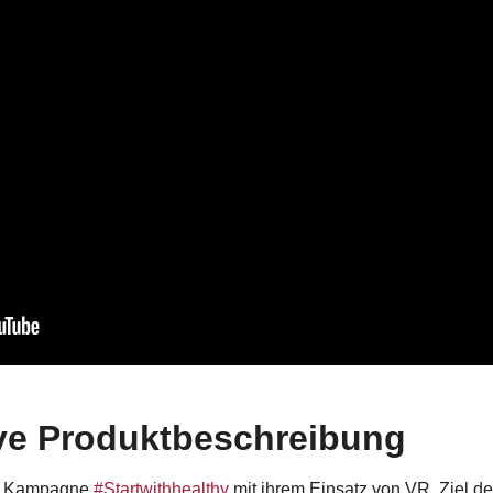
ve Produktbeschreibung
ie Kampagne
#Startwithhealthy
mit ihrem Einsatz von VR. Ziel d