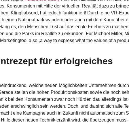
, Konsumenten mit Hilfe der virtuellen Realität dazu zu bringe
ben. Klingt absurd, hat jedoch funktioniert! Durch eine VR-Expe
durch einen Nationalpark wandern oder auch mit dem Kanu über e
elang es, den Menschen Lust auf das echte Erlebnis zu machen,
n und die Parks im Reallife zu erkunden. Für Michael Miller, Mi
arketingtool also „a way to express what the values of a produc
entrezept für erfolgreiches
beeindruckend, welche neuen Möglichkeiten Unternehmen durc
erade stellen die hohen Produktionskosten sowie die noch seh
nik bei den Konsumenten zwar noch Hürden dar, allerdings ist 
r jeden erschwinglich sein werden. Doch, und da sind sich alle T
 macht eine Kampagne auch in Zukunft nicht automatisch zum S
t Hilfe dieser neuen Technik erzählt wird, die überzeugen muss.