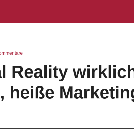
ommentare
al Reality wirklic
, heiße Marketin
!