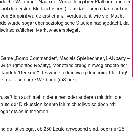
rtuelle Währung“. Nach der Vorstellung ihrer Plattform und der
sie auf den ersten Blick scheinen!) kam das Thema dann auf die
von Bigpoint wurde erst einmal verdeutlicht, wie viel Macht
nde wurde sogar über soziologische Studien nachgedacht, da
twirtschaftlichen Markt wiederspiegelt.
ne Game „Bomb Commander“, Mac als Spielrechner, LANparty –
R (Augmented Reality), Monetarisierung hinweg endete der
 Handeln/Denken?“. Es war ein durchweg durchmischter Tag!
ber mal auch pure Werbung (mStore).
, saß ich auch mal in der einen oder anderen mit drin, die
m Laufe der Diskussion konnte ich mich teilweise doch mit
 sogar etwas mitnehmen.
d da ist es egal, ob 250 Leute anwesend sind, oder nur 25.