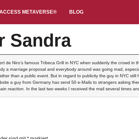
ACCESS METAVERSE®
BLOG
ür Sandra
rt de Niro’s famous Tribeca Grill in NYC when suddenly the crowd in th
 lady a marriage proposal and everybody around was going mad, especially
her than a public event. But in regard to publicity the guy in NYC still
ebsite a guy from Germany has send 50 e-Mails to strangers asking them 
n reaction. In the last two weeks I received the mail several times and 
lder sind mit
*
markiert