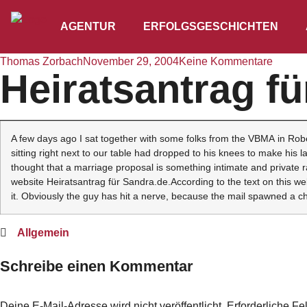
AGENTUR
ERFOLGSGESCHICHTEN
Thomas Zorbach
November 29, 2004
Keine Kommentare
Heiratsantrag f
A few days ago I sat together with some folks from the VBMA in Robe
sitting right next to our table had dropped to his knees to make his
thought that a marriage proposal is something intimate and private rat
website Heiratsantrag für Sandra.de.According to the text on this w
it. Obviously the guy has hit a nerve, because the mail spawned a chai
Allgemein
Schreibe einen Kommentar
Deine E-Mail-Adresse wird nicht veröffentlicht.
Erforderliche Fe