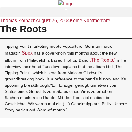
Thomas Zorbach
August 26, 2004
Keine Kommentare
The Roots
Tipping Point marketing meets Popculture: German music
Spex
magazin
has a cover-story this months about the new
„The Roots.“
album from Philadelphia based HipHop Band
In the
interview their head ?uestlove explains that the album titel „The
Tipping Point“, which is lend from Malcom Gladwell’s
groundbreaking book, is a reference to the band’s history and it’s
upcoming breakthrough:“Ein Einziger genügt, um etwas vom
Status eines Gerüchts zum Status eines Virus zu erheben.
Sachen machen die Runde. Mit den Roots ist es diesebe
Geschichte: Wir waren mal ein (…) Geheimtipp aus Philly. Unsere
Story basiert auf Word-of-mouth.“