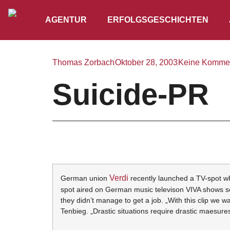
AGENTUR
ERFOLGSGESCHICHTEN
Thomas Zorbach
Oktober 28, 2003
Keine Komme
Suicide-PR
Verdi
German union
recently launched a TV-spot wh
spot aired on German music televison VIVA shows se
they didn’t manage to get a job. „With this clip we
Tenbieg. „Drastic situations require drastic maesures