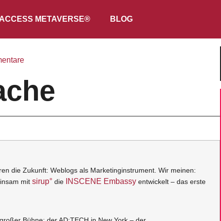
ACCESS METAVERSE®
BLOG
entare
ache
deren die Zukunft: Weblogs als Marketinginstrument. Wir meinen:
sirup°
INSCENE Embassy
einsam mit
die
entwickelt – das erste
 großer Bühne: der AD:TECH in New York – der