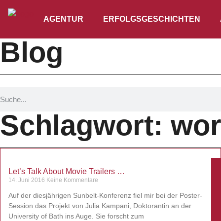
AGENTUR
ERFOLGSGESCHICHTEN
Blog
Schlagwort: wor
Let’s Talk About Movie Trailers …
14. Juni 2016
Keine Kommentare
Auf der diesjährigen Sunbelt-Konferenz fiel mir bei der Poster-
Session das Projekt von Julia Kampani, Doktorantin an der
University of Bath ins Auge. Sie forscht zum