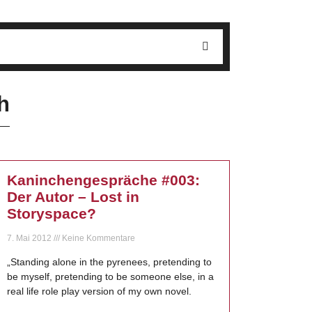
h
Kaninchengespräche #003:
Der Autor – Lost in
Storyspace?
7. Mai 2012
Keine Kommentare
„Standing alone in the pyrenees, pretending to
be myself, pretending to be someone else, in a
real life role play version of my own novel.