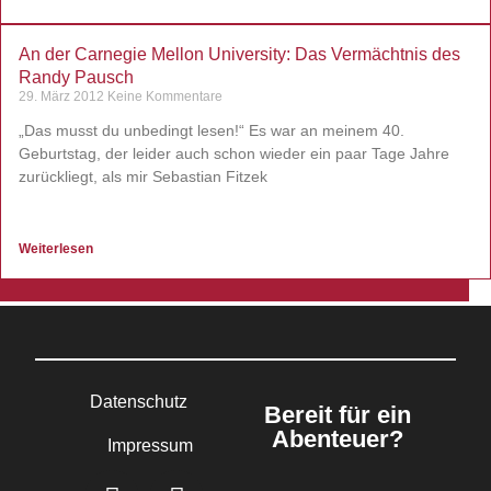
An der Carnegie Mellon University: Das Vermächtnis des
Randy Pausch
29. März 2012
Keine Kommentare
„Das musst du unbedingt lesen!“ Es war an meinem 40.
Geburtstag, der leider auch schon wieder ein paar Tage Jahre
zurückliegt, als mir Sebastian Fitzek
Weiterlesen
Datenschutz
Bereit für ein
Abenteuer?
Impressum