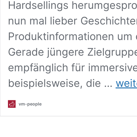
Hardsellings herumgespr
nun mal lieber Geschichte
Produktinformationen um 
Gerade jüngere Zielgrupp
empfänglich für immersive 
Immersive
beispielsweise, die …
weit
Markenwel
systemati
planen
vm-people
und
bauen:
Die
Workshops
auf
der